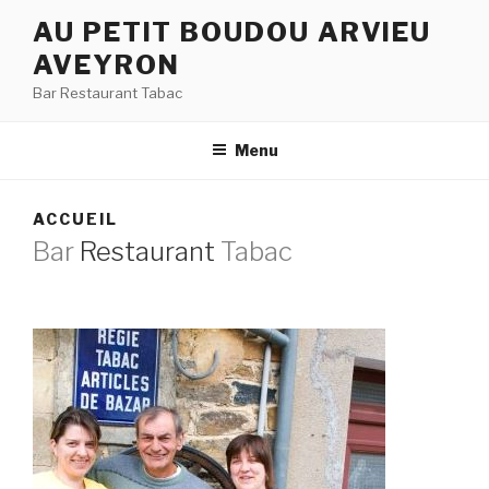
Aller
AU PETIT BOUDOU ARVIEU
au
AVEYRON
contenu
principal
Bar Restaurant Tabac
Menu
ACCUEIL
Bar
Restaurant
Tabac