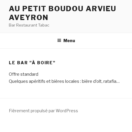
Aller
AU PETIT BOUDOU ARVIEU
au
AVEYRON
contenu
principal
Bar Restaurant Tabac
Menu
LE BAR "À BOIRE"
Offre standard
Quelques apéritifs et bières locales : bière d’olt, ratafia…
Fièrement propulsé par WordPress